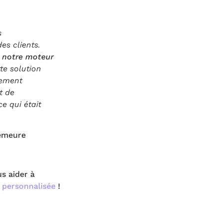
s
es clients.
c notre moteur
te solution
uement
t de
 ce qui était
Demeure
us aider à
personnalisée
!