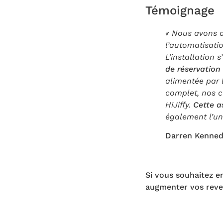
Témoignage
« Nous avons d
l’automatisati
L’installation 
de réservatio
alimentée par l
complet, nos cl
HiJiffy.
Cette a
également l’une
Darren Kenned
Si vous souhaitez en
augmenter vos reven