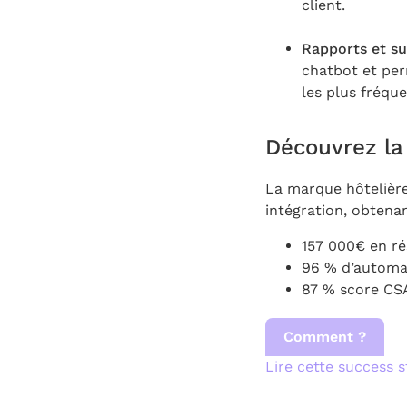
client.
Rapports et su
chatbot et per
les plus fréque
Découvrez la 
La marque hôtelièr
intégration, obtena
157 000€ en ré
96 % d’automa
87 % score CS
Comment ?
Lire cette success s