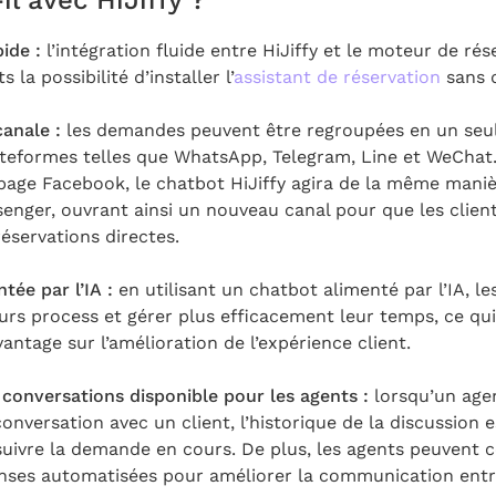
il avec HiJiffy ?
pide :
l’intégration fluide entre HiJiffy et le moteur de r
s la possibilité d’installer l’
assistant de réservation
sans d
anale :
les demandes peuvent être regroupées en un seul 
ateformes telles que WhatsApp, Telegram, Line et WeChat. D
page Facebook, le chatbot HiJiffy agira de la même mani
nger, ouvrant ainsi un nouveau canal pour que les clien
éservations directes.
tée par l’IA :
en utilisant un chatbot alimenté par l’IA, l
urs process et gérer plus efficacement leur temps, ce qu
ntage sur l’amélioration de l’expérience client.
 conversations disponible pour les agents :
lorsqu’un agen
onversation avec un client, l’historique de la discussion e
suivre la demande en cours. De plus, les agents peuvent 
onses automatisées pour améliorer la communication entre