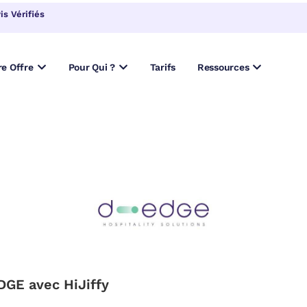
s Vérifiés
re Offre
Pour Qui ?
Tarifs
Ressources
DGE avec HiJiffy