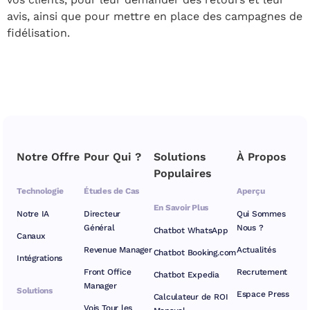
avis, ainsi que pour mettre en place des campagnes de
fidélisation.
Notre Offre
Pour Qui ?
Solutions
À Propos
Populaires
Technologie
Études de Cas
Aperçu
En Savoir Plus
Notre IA
Directeur
Qui Sommes
Général
Nous ?
Chatbot WhatsApp
Canaux
Revenue Manager
Actualités
Chatbot Booking.com
Intégrations
Front Office
Recrutement
Chatbot Expedia
Manager
Solutions
Espace Press
Calculateur de ROI
Vois Tour les