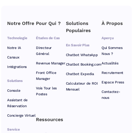
Notre Offre
Pour Qui ?
Solutions
À Propos
Populaires
Technologie
Études de Cas
Aperçu
En Savoir Plus
Notre IA
Directeur
Qui Sommes
Général
Nous ?
Chatbot WhatsApp
Canaux
Revenue Manager
Actualités
Chatbot Booking.com
Intégrations
Front Office
Recrutement
Chatbot Expedia
Manager
Solutions
Espace Press
Calculateur de ROI
Vois Tour les
Mensuel
Console
Contactez-
Postes
nous
Assistant de
Réservation
Concierge Virtuel
Ressources
Service