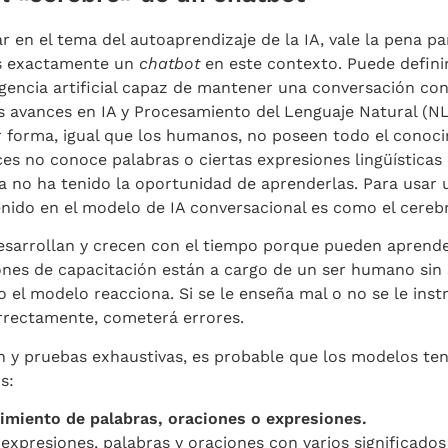
r en el tema del autoaprendizaje de la IA, vale la pena 
es exactamente un
chatbot
en este contexto. Puede defin
gencia artificial capaz de mantener una conversación c
os avances en IA y Procesamiento del Lenguaje Natural (NLP
er forma, igual que los humanos, no poseen todo el cono
eces no conoce palabras o ciertas expresiones lingüísticas
 no ha tenido la oportunidad de aprenderlas. Para usar u
ido en el modelo de IA conversacional es como el cereb
esarrollan y crecen con el tiempo porque pueden aprend
nes de capacitación están a cargo de un ser humano sin s
o el modelo reacciona. Si se le enseña mal o no se le ins
orrectamente, cometerá errores.
n y pruebas exhaustivas, es probable que los modelos ten
s:
imiento de palabras, oraciones o expresiones.
 expresiones, palabras y oraciones con varios significados