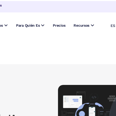
EN
s
PT
FR
os
Para Quién Es
Precios
Recursos
ES
DE