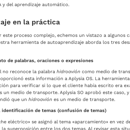
 y del aprendizaje automático.
aje en la práctica
r este proceso complejo, echemos un vistazo a algunos c
tra herramienta de autoaprendizaje aborda los tres de
nto de palabras, oraciones o expresiones
l no reconoce la palabra
hidroavión
como medio de trans
roporcionó esta información a Aplysia OS. La herramient
ción para verificar si lo que el cliente había escrito era 
s un medio de transporte. Aplysia SO aprobó este caso, y 
endió que un
hidroavión
es un medio de transporte.
 identificación de temas (confusión de temas)
che eléctrico» se asignó al tema «aparcamiento» en vez d
 la superposición entre los dos temas. Al revisar esta sit