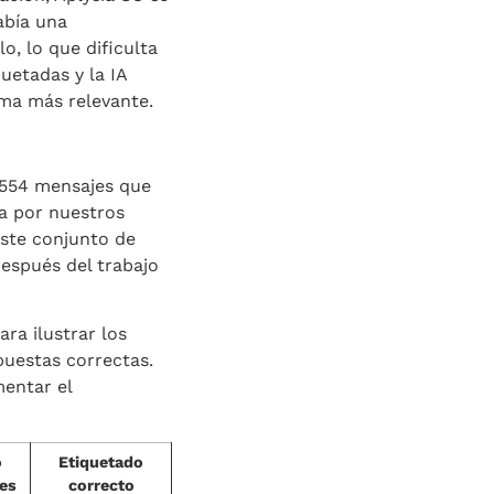
abía una
, lo que dificulta
uetadas y la IA
ema más relevante.
 2554 mensajes que
a por nuestros
este conjunto de
después del trabajo
ra ilustrar los
puestas correctas.
mentar el
o
Etiquetado
tes
correcto