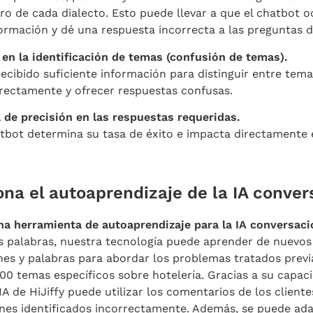
o de cada dialecto. Esto puede llevar a que el chatbot 
formación y dé una respuesta incorrecta a las preguntas d
en la identificación de temas (confusión de temas).
recibido suficiente información para distinguir entre tem
rrectamente y ofrecer respuestas confusas.
 de precisión en las respuestas requeridas.
atbot determina su tasa de éxito e impacta directamente
na el autoaprendizaje de la IA conver
na herramienta de autoaprendizaje para la IA conversac
s palabras, nuestra tecnología puede aprender de nuevos
nes y palabras para abordar los problemas tratados prev
200 temas específicos sobre hotelería. Gracias a su capac
 IA de HiJiffy puede utilizar los comentarios de los clien
ones identificados incorrectamente. Además, se puede ad