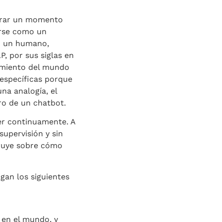
parar un momento
irse como un
on un humano,
, por sus siglas en
cimiento del mundo
 específicas porque
na analogía, el
ro de un chatbot.
er continuamente. A
upervisión y sin
truye sobre cómo
gan los siguientes
 en el mundo, y