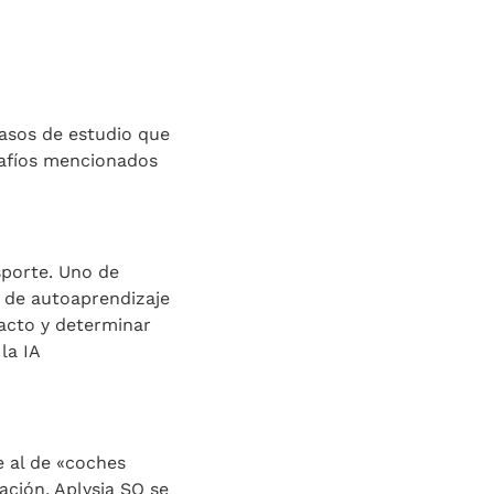
asos de estudio que
safíos mencionados
porte. Uno de
a de autoaprendizaje
exacto y determinar
la IA
e al de «coches
uación, Aplysia SO se