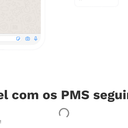
el com os PMS segui
!