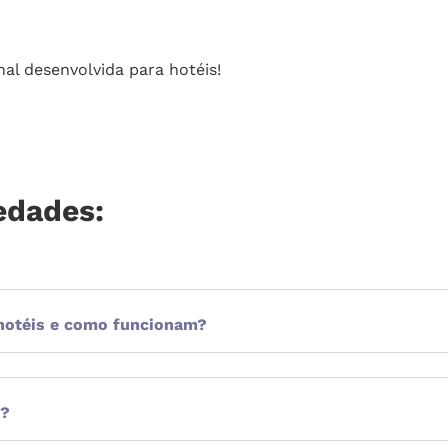
l desenvolvida para hotéis!
edades:
 hotéis e como funcionam?
S?