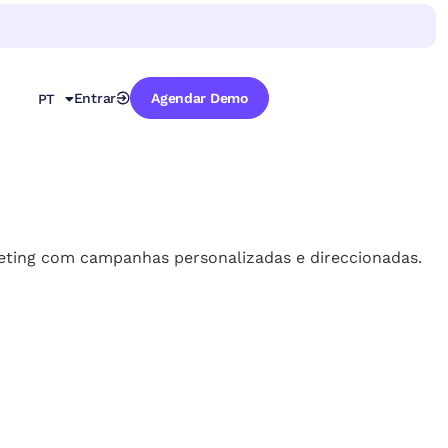
EN
FR
ES
Entrar
Agendar Demo
PT
DE
keting com campanhas personalizadas e direccionadas.