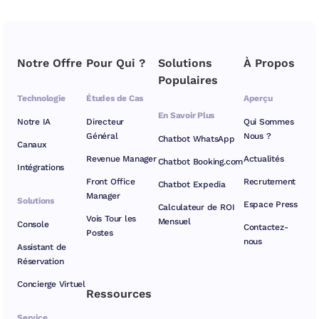
Notre Offre
Pour Qui ?
Solutions
À Propos
Populaires
Technologie
Études de Cas
Aperçu
En Savoir Plus
Notre IA
Directeur
Qui Sommes
Général
Nous ?
Chatbot WhatsApp
Canaux
Revenue Manager
Actualités
Chatbot Booking.com
Intégrations
Front Office
Recrutement
Chatbot Expedia
Manager
Solutions
Espace Press
Calculateur de ROI
Vois Tour les
Mensuel
Console
Contactez-
Postes
nous
Assistant de
Réservation
Concierge Virtuel
Ressources
Service