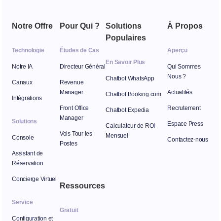
Notre Offre
Pour Qui ?
Solutions
À Propos
Populaires
Technologie
Études de Cas
Aperçu
En Savoir Plus
Notre IA
Directeur Général
Qui Sommes
Nous ?
Chatbot WhatsApp
Canaux
Revenue
Manager
Actualités
Chatbot Booking.com
Intégrations
Front Office
Recrutement
Chatbot Expedia
Manager
Solutions
Espace Press
Calculateur de ROI
Vois Tour les
Mensuel
Console
Contactez-nous
Postes
Assistant de
Réservation
Concierge Virtuel
Ressources
Service
Gratuit
Configuration et