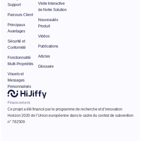
Visite Interactive
Support
de Notre Solution
Parcours Client
Nouveautés
Principaux
Produit
Avantages
Vidéos
Sécurité et
Publications
Conformité
Articles
Fonctionnalité
Multi-Propriétés
Glossaire
Visuels et
Messages
Personnalisés
Financement
Ce projet a été financé par le programme de recherche et d’innovation
Horizon 2020 de l’Union européenne dans le cadre du contrat de subvention
n° 782509.