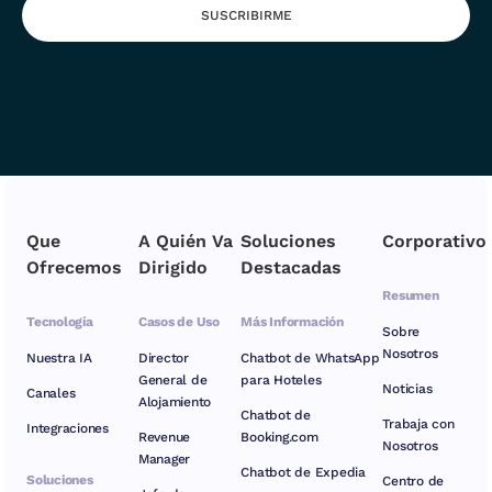
SUSCRIBIRME
Que
A Quién Va
Soluciones
Corporativo
Ofrecemos
Dirigido
Destacadas
Resumen
Tecnología
Casos de Uso
Más Información
Sobre
Nosotros
Nuestra IA
Director
Chatbot de WhatsApp
General de
para Hoteles
Noticias
Canales
Alojamiento
Chatbot de
Trabaja con
Integraciones
Revenue
Booking.com
Nosotros
Manager
Chatbot de Expedia
Soluciones
Centro de