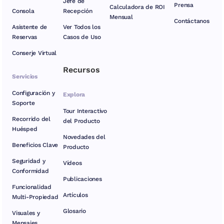
Jefe de
Prensa
Calculadora de ROI
Consola
Recepción
Mensual
Contáctanos
Asistente de
Ver Todos los
Reservas
Casos de Uso
Conserje Virtual
Recursos
Servicios
Configuración y
Explora
Soporte
Tour Interactivo
Recorrido del
del Producto
Huésped
Novedades del
Beneficios Clave
Producto
Seguridad y
Vídeos
Conformidad
Publicaciones
Funcionalidad
Artículos
Multi-Propiedad
Glosario
Visuales y
Mensajes