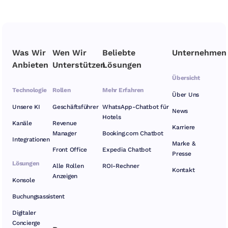
Was Wir
Wen Wir
Beliebte
Unternehmen
Anbieten
Unterstützen
Lösungen
Übersicht
Technologie
Rollen
Mehr Erfahren
Über Uns
Unsere KI
Geschäftsführer
WhatsApp-Chatbot für
News
Hotels
Kanäle
Revenue
Karriere
Manager
Booking.com Chatbot
Integrationen
Marke &
Front Office
Expedia Chatbot
Presse
Lösungen
Alle Rollen
ROI-Rechner
Kontakt
Anzeigen
Konsole
Buchungsassistent
Digitaler
Concierge