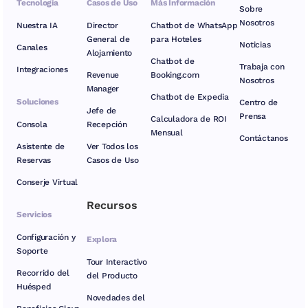
Tecnología
Casos de Uso
Más Información
Sobre
Nosotros
Nuestra IA
Director
Chatbot de WhatsApp
General de
para Hoteles
Noticias
Canales
Alojamiento
Chatbot de
Trabaja con
Integraciones
Revenue
Booking.com
Nosotros
Manager
Chatbot de Expedia
Soluciones
Centro de
Jefe de
Prensa
Calculadora de ROI
Consola
Recepción
Mensual
Contáctanos
Asistente de
Ver Todos los
Reservas
Casos de Uso
Conserje Virtual
Recursos
Servicios
Configuración y
Explora
Soporte
Tour Interactivo
Recorrido del
del Producto
Huésped
Novedades del