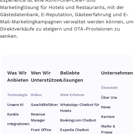
Experience ist eine All-in-One-CRM- und
Marketinglösung für Hotels und Restaurants, mit der
Gästedatenbank, E-Reputation, Gästeerfahrung und E-
Mail-Marketingkampagnen verwaltet werden können, um
Direktverkäufe zu steigern und OTA-Provisionen zu
senken.
Was Wir
Wen Wir
Beliebte
Unternehmen
Anbieten
Unterstützen
Lösungen
Übersicht
Technologie
Rollen
Mehr Erfahren
Über Uns
Unsere KI
Geschäftsführer
WhatsApp-Chatbot für
News
Hotels
Kanäle
Revenue
Karriere
Manager
Booking.com Chatbot
Integrationen
Marke &
Front Office
Expedia Chatbot
Presse